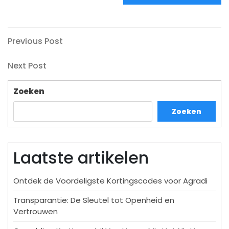
Bericht
Previous
Previous Post
Post
navigatie
Next
Next Post
Post
Zoeken
Zoeken
Laatste artikelen
Ontdek de Voordeligste Kortingscodes voor Agradi
Transparantie: De Sleutel tot Openheid en
Vertrouwen