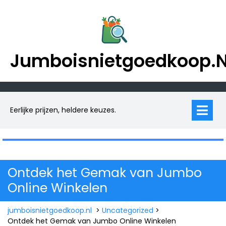
Skip
to
content
Jumboisnietgoedkoop.n
Op
M
Eerlijke prijzen, heldere keuzes.
Ontdek het Gemak van Jumbo
Online Winkelen
jumboisnietgoedkoop.nl
>
Uncategorized
>
Ontdek het Gemak van Jumbo Online Winkelen