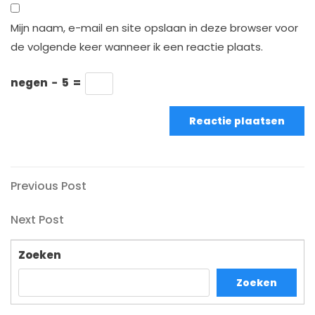
Mijn naam, e-mail en site opslaan in deze browser voor
de volgende keer wanneer ik een reactie plaats.
negen
−
5
=
Bericht
Previous
Previous Post
Post
navigatie
Next
Next Post
Post
Zoeken
Zoeken