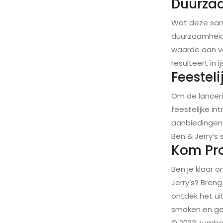
Duurzaa
Wat deze same
duurzaamheid 
waarde aan v
resulteert in 
Feesteli
Om de lanceri
feestelijke in
aanbiedingen 
Ben & Jerry’s
Kom Pr
Ben je klaar 
Jerry’s? Bren
ontdek het ui
smaken en gen
© 2023 Jumboi