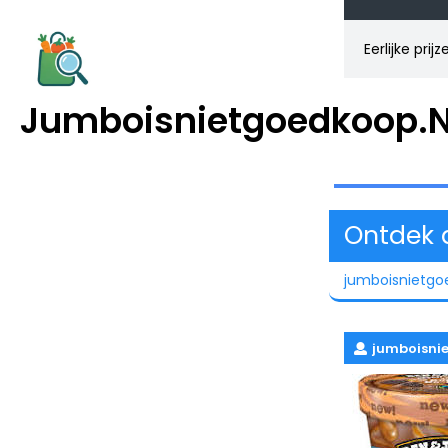
Skip
to
Eerlijke prij
content
Jumboisnietgoedkoop.n
Ontdek 
jumboisnietgo
jumboisni