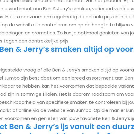
an de specifieke smaak en het formaat van het product. Bij J
 assortiment aan Ben & Jerry’s smaken, variërend van klass
ons. Het is raadzaam om regelmatig de actuele prijzen in de
 op de website te controleren om op de hoogte te blijven 
biedingen en promoties. Zo kun je optimaal genieten van j
js tegen een aantrekkelijke prijs.
e Ben & Jerry’s smaken altijd op voor
lgestelde vraag of alle Ben & Jerry’s smaken altijd op voorraa
 Jumbo zijn best doet om een breed assortiment aan Ben &
kbaar te hebben, kan het voorkomen dat bepaalde varianten
aad zijn in sommige filialen. Het is daarom raadzaam om voo
beschikbaarheid van specifieke smaken te controleren bij jo
rkt of online via de website van Jumbo. Op die manier kun 
en voorkomen en genieten van jouw favoriete Ben & Jerry’s ij
t Ben & Jerry’s ijs vanuit een duu