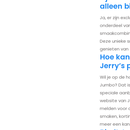
alleen b
Ja, er zijn ex
onderdeel van
smaakcombinat
Deze unieke 
genieten van e
Hoe kan 
Jerry’s 
Wil je op de h
Jumbo? Dat is
speciale aanb
website van J
melden voor d
smaken, korti
meer een kans