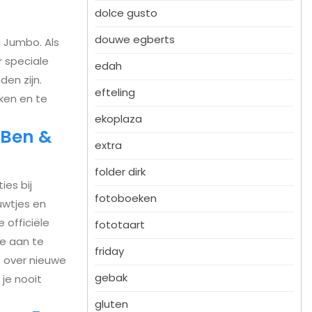
dolce gusto
douwe egberts
ij Jumbo. Als
 speciale
edah
en zijn.
efteling
ken en te
ekoplaza
 Ben &
extra
folder dirk
ies bij
fotoboeken
uwtjes en
 officiële
fototaart
e aan te
friday
 over nieuwe
gebak
je nooit
gluten