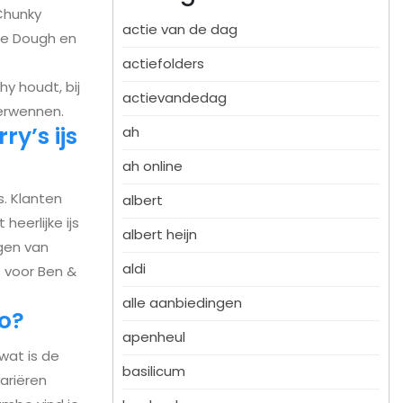
 Chunky
actie van de dag
ie Dough en
actiefolders
hy houdt, bij
actievandedag
verwennen.
y’s ijs
ah
ah online
s. Klanten
albert
heerlijke ijs
albert heijn
ngen van
aldi
 voor Ben &
alle aanbiedingen
bo?
apenheul
 wat is de
basilicum
variëren