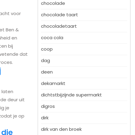
chocolade
acht voor
chocolade taart
chocoladetaart
met Ben &
coca cola
mheid en
en bij
coop
 wetende dat
dag
roces.
j
deen
dekamarkt
e laten
dichtstbijzijnde supermarkt
de deur uit
digros
ig je
 zodat je op
dirk
dirk van den broek
 die