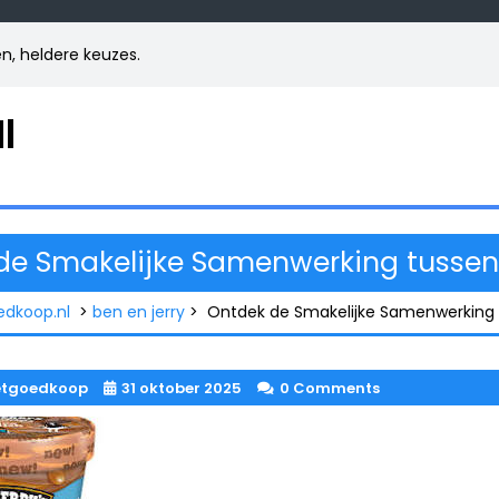
zen, heldere keuzes.
l
de Smakelijke Samenwerking tussen 
edkoop.nl
>
ben en jerry
>
Ontdek de Smakelijke Samenwerking 
etgoedkoop
31 oktober 2025
0 Comments