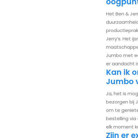
oogpunt
Het Ben & Jer
duurzaamheid
productieprak
Jerry’s. Het i
maatschappel
Jumbo met ee
er aandacht i
Kan ik o
Jumbo vo
Ja, het is mog
bezorgen bij 
om te geniete
bestelling via
elk moment ku
Zijn er 