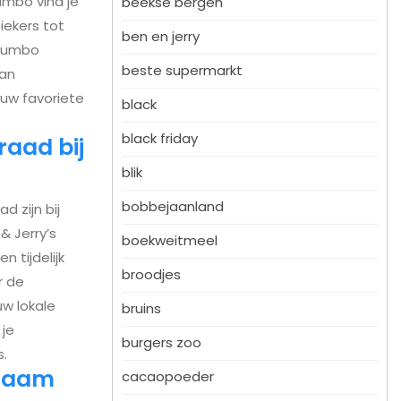
umbo vind je
beekse bergen
iekers tot
ben en jerry
 Jumbo
beste supermarkt
van
ouw favoriete
black
black friday
raad bij
blik
bobbejaanland
d zijn bij
 Jerry’s
boekweitmeel
 tijdelijk
broodjes
r de
uw lokale
bruins
je
burgers zoo
s.
rzaam
cacaopoeder