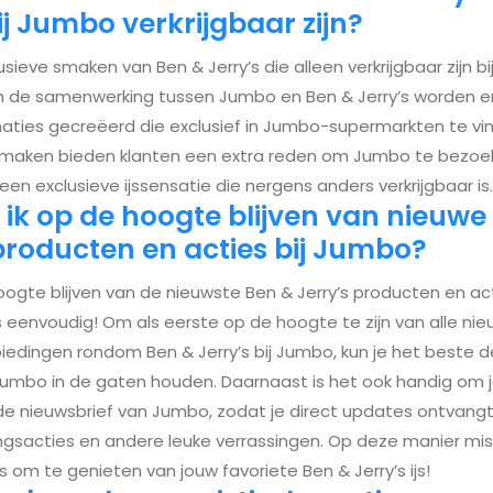
ij Jumbo verkrijgbaar zijn?
clusieve smaken van Ben & Jerry’s die alleen verkrijgbaar zijn b
 de samenwerking tussen Jumbo en Ben & Jerry’s worden er
ies gecreëerd die exclusief in Jumbo-supermarkten te vind
smaken bieden klanten een extra reden om Jumbo te bezoe
en exclusieve ijssensatie die nergens anders verkrijgbaar is.
ik op de hoogte blijven van nieuwe
producten en acties bij Jumbo?
oogte blijven van de nieuwste Ben & Jerry’s producten en act
 eenvoudig! Om als eerste op de hoogte te zijn van alle nie
iedingen rondom Ben & Jerry’s bij Jumbo, kun je het beste de
umbo in de gaten houden. Daarnaast is het ook handig om j
e nieuwsbrief van Jumbo, zodat je direct updates ontvangt
ngsacties en andere leuke verrassingen. Op deze manier mis 
 om te genieten van jouw favoriete Ben & Jerry’s ijs!