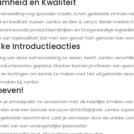
mheid en Kwaliteit
nwerking nog specialer maakt, is het gedeelde streven na
en kwaliteit tussen Jumbo en Ben & Jerry’s. Beide merken 
erantwoorde productiepraktijken en hoogwaardige ingredië
ijs van topkwaliteit dat met een gerust hart genoten kan wor
jke Introductieacties
ng van deze samenwerking te vieren, heeft Jumbo verschill
troductieacties gepland. Klanten kunnen profiteren van speci
en kortingen om kennis te maken met het uitgebreide ass
 smaken bij Jumbo.
oeven!
om je smaakpalet te verwennen met de heerlijke smaken van
g dan snel een bezoek aan jouw dichtstbijzijnde Jumbo supe
tgebreide assortiment. Laat je verrassen door de unieke co
iet van een onvergetelijke ijssensatie!
snietgoedkoop.nl. Alle rechten voorbehouden.