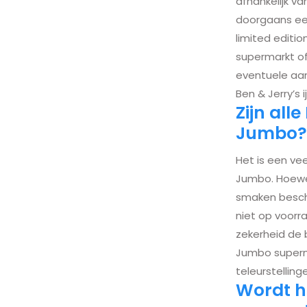
afhankelijk v
doorgaans een
limited editi
supermarkt of
eventuele aan
Ben & Jerry’s i
Zijn all
Jumbo?
Het is een vee
Jumbo. Hoewel
smaken beschi
niet op voorr
zekerheid de 
Jumbo superma
teleurstelling
Wordt he