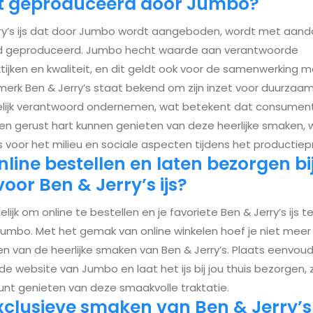
 geproduceerd door Jumbo?
ry’s ijs dat door Jumbo wordt aangeboden, wordt met aand
 geproduceerd. Jumbo hecht waarde aan verantwoorde
tijken en kwaliteit, en dit geldt ook voor de samenwerking 
jsmerk Ben & Jerry’s staat bekend om zijn inzet voor duurzaa
ijk verantwoord ondernemen, wat betekent dat consument
n gerust hart kunnen genieten van deze heerlijke smaken,
s voor het milieu en sociale aspecten tijdens het productiep
nline bestellen en laten bezorgen bi
or Ben & Jerry’s ijs?
elijk om online te bestellen en je favoriete Ben & Jerry’s ijs t
Jumbo. Met het gemak van online winkelen hoef je niet meer 
n van de heerlijke smaken van Ben & Jerry’s. Plaats eenvoud
 de website van Jumbo en laat het ijs bij jou thuis bezorgen,
nt genieten van deze smaakvolle traktatie.
exclusieve smaken van Ben & Jerry’s