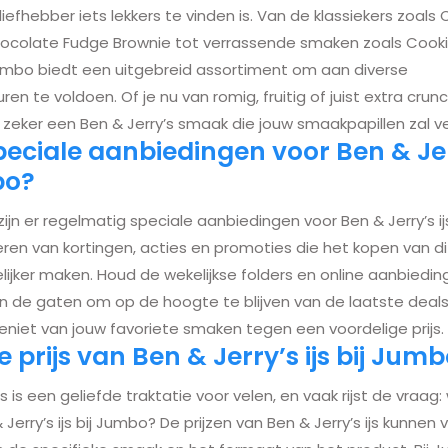
sliefhebber iets lekkers te vinden is. Van de klassiekers zoals
ocolate Fudge Brownie tot verrassende smaken zoals Cook
umbo biedt een uitgebreid assortiment om aan diverse
n te voldoen. Of je nu van romig, fruitig of juist extra crunc
 zeker een Ben & Jerry’s smaak die jouw smaakpapillen zal 
speciale aanbiedingen voor Ben & Jerr
bo?
zijn er regelmatig speciale aanbiedingen voor Ben & Jerry’s ij
ren van kortingen, acties en promoties die het kopen van dit 
lijker maken. Houd de wekelijkse folders en online aanbiedi
 de gaten om op de hoogte te blijven van de laatste deals
 geniet van jouw favoriete smaken tegen een voordelige prijs.
e prijs van Ben & Jerry’s ijs bij Jum
js is een geliefde traktatie voor velen, en vaak rijst de vraag:
 Jerry’s ijs bij Jumbo? De prijzen van Ben & Jerry’s ijs kunnen 